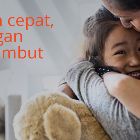
n
n tahan lama
ry,
ri yang lain.