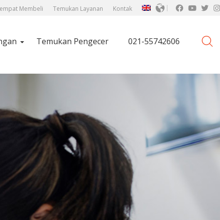
empat Membeli
Temukan Layanan
Kontak
ngan
Temukan Pengecer
021-55742606