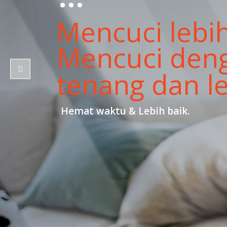
Dibuat denga
lebih baik da
Kami hanya memproduksi mesin laund
dan kami mengerjakannya lebih baik da