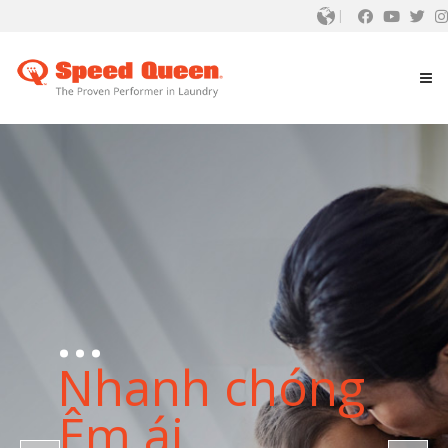
...
Nhanh chóng
Êm ái