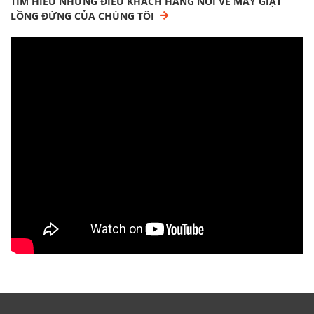
TÌM HIỂU NHỮNG ĐIỀU KHÁCH HÀNG NÓI VỀ MÁY GIẶT
LỒNG ĐỨNG CỦA CHÚNG TÔI