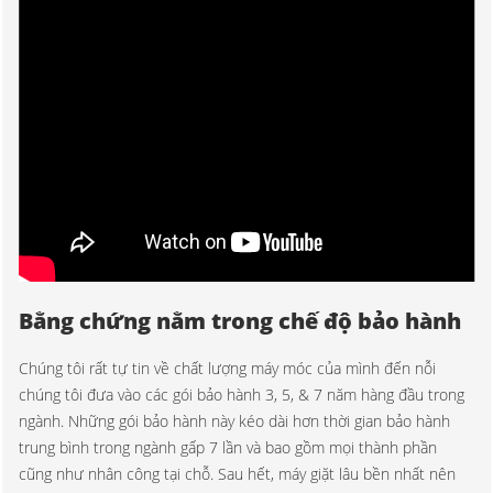
Bằng chứng nằm trong chế độ bảo hành
Chúng tôi rất tự tin về chất lượng máy móc của mình đến nỗi
chúng tôi đưa vào các gói bảo hành 3, 5, & 7 năm hàng đầu trong
ngành. Những gói bảo hành này kéo dài hơn thời gian bảo hành
trung bình trong ngành gấp 7 lần và bao gồm mọi thành phần
cũng như nhân công tại chỗ. Sau hết, máy giặt lâu bền nhất nên