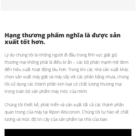
Hạng thương phẩm nghĩa là được sản
xuất tốt hơn.
Lý do chúng tôi là những người đi đầu trong lĩnh vực giặt giũ
thương mại không phải là điều bí ẩn – các bộ phận mạnh mẽ đem
đến hiệu suất hoạt động lâu hơn. Trong khi các nhà sản xuất khác
chọn sản xuất máy giặt và máy sấy với các phần bằng nhựa, chúng
tôi sử dụng các thành phần kim loại có chất lượng thương mại
trong toàn bộ sản phẩm máy móc của mình.
Chúng tôi thiết kế, phát triển và sản xuất tất cả các thành phần
quan trọng của máy tại Ripon Wisconsin. Chúng tôi tự hào về chất
lượng và mức độ tin cậy của sản phẩm tại nhà của bạn.