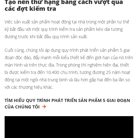
Tạo nên thứ hạng bằng cách vượt qua
các đợt kiểm tra
Việc sản xuất sản phẩm hoạt động tại nhà trong một phần tư thế
kỷ bắt đầu với một quy trình kiểm tra sản phẩm kéo dài tương
đương trước khi bắt đầu quy trình sản xuất.
Cuối cùng, chúng tôi áp dụng quy trình phát triển sản phẩm 5 giai
đoạn độc đáo, đẩy mạnh mỗi kiểu thiết kế đến giới hạn của nó trên
màn hình và trên thực địa. Trong phòng thí nghiệm hiện đại, thiết
bị được kiểm tra đến 10.400 chu trình, tương đương 25 năm hoạt
động tại một ngôi nhà trung bình và lâu hơn gấp hai đến ba lần so
với các thương hiệu khác.
TÌM HIỂU QUY TRÌNH PHÁT TRIỂN SẢN PHẨM 5 GIAI ĐOẠN
CỦA CHÚNG TÔI