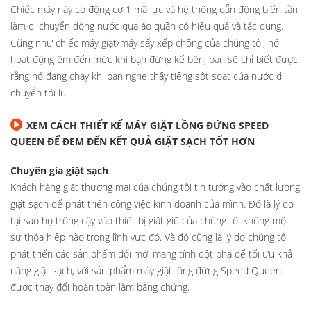
Chiếc máy này có động cơ 1 mã lực và hệ thống dẫn động biến tần
làm di chuyển dòng nước qua áo quần có hiệu quả và tác dụng.
Cũng như chiếc máy giặt/máy sấy xếp chồng của chúng tôi, nó
hoạt động êm đến mức khi bạn đứng kế bên, bạn sẽ chỉ biết được
rằng nó đang chạy khi bạn nghe thấy tiếng sột soạt của nước di
chuyển tới lui.
XEM CÁCH THIẾT KẾ MÁY GIẶT LỒNG ĐỨNG SPEED
QUEEN ĐỂ ĐEM ĐẾN KẾT QUẢ GIẶT SẠCH TỐT HƠN
Chuyên gia giặt sạch
Khách hàng giặt thương mại của chúng tôi tin tưởng vào chất lượng
giặt sạch để phát triển công việc kinh doanh của mình. Đó là lý do
tại sao họ trông cậy vào thiết bị giặt giũ của chúng tôi không một
sự thỏa hiệp nào trong lĩnh vực đó. Và đó cũng là lý do chúng tôi
phát triển các sản phẩm đổi mới mang tính đột phá để tối ưu khả
năng giặt sạch, với sản phẩm máy giặt lồng đứng Speed Queen
được thay đổi hoàn toàn làm bằng chứng.